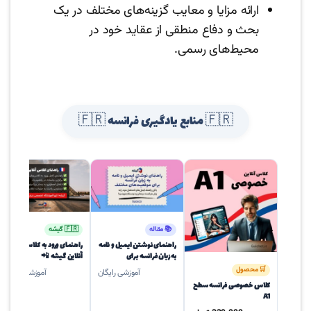
ارائه مزایا و معایب گزینه‌های مختلف در یک
بحث و دفاع منطقی از عقاید خود در
محیط‌های رسمی.
🇫🇷 منابع یادگیری فرانسه 🇫🇷
📚 مقاله
🇫🇷 گیشه
راهنمای نوشتن ایمیل و نامه
راهنمای ورود به کلاس‌های
به زبان فرانسه برای
آنلاین گیشه 📲
موقعیت‌های رسمی و
🛒 محصول
آموزشی رایگان
آموزشی رایگان
دوستانه
کلاس خصوصی فرانسه سطح
A1