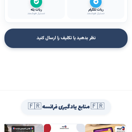
ربات تلگرام
ربات بله
دستیار هوشمند
دستیار هوشمند
نظر بدهید یا تکلیف را ارسال کنید
🇫🇷 منابع یادگیری فرانسه 🇫🇷