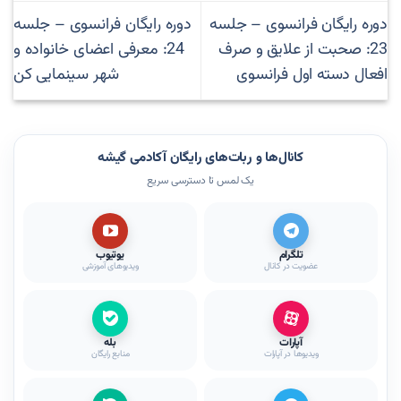
دوره رایگان فرانسوی – جلسه
دوره رایگان فرانسوی – جلسه
23: صحبت از علایق و صرف
24: معرفی اعضای خانواده و
افعال دسته اول فرانسوی
شهر سینمایی کن
کانال‌ها و ربات‌های رایگان آکادمی گیشه
یک لمس تا دسترسی سریع
تلگرام
یوتیوب
عضویت در کانال
ویدیوهای آموزشی
آپارات
بله
ویدیوها در آپارات
منابع رایگان