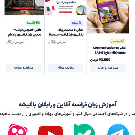
📚 مقاله
🇫🇷 گیشه
معرفی ۱۰ متد برتر برای
کلاس خصوصی فرانسه -
یادگیری زبان فرانسه مبتدی تا
تدریس زبان فرانسوی با معلم
پیشرفته
خصوصی
🛒 محصول
آموزشی رایگان
آموزشی رایگان
کتاب Communication en
dialogues سطح A2-B1 |
مکالمه در زبان فرانسه
93.000
تومان
مشاهده و خرید
مطالعه مقاله
مشاهده صفحه
آموزش زبان فرانسه آنلاین و رایگان با گیشه
ما را در شبکه‌های اجتماعی دنبال کنید و آموزش‌های روزانه و تصویری را از دست ندهید: