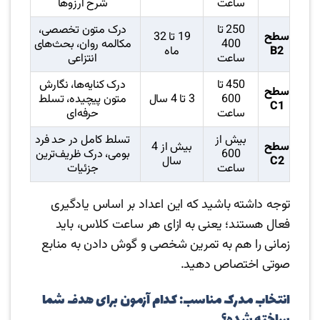
ساعت
شرح آرزوها
250 تا
درک متون تخصصی،
سطح
19 تا 32
400
مکالمه روان، بحث‌های
B2
ماه
ساعت
انتزاعی
450 تا
درک کنایه‌ها، نگارش
سطح
600
3 تا 4 سال
متون پیچیده، تسلط
C1
ساعت
حرفه‌ای
بیش از
تسلط کامل در حد فرد
سطح
بیش از 4
600
بومی، درک ظریف‌ترین
C2
سال
ساعت
جزئیات
توجه داشته باشید که این اعداد بر اساس یادگیری
فعال هستند؛ یعنی به ازای هر ساعت کلاس، باید
زمانی را هم به تمرین شخصی و گوش دادن به منابع
صوتی اختصاص دهید.
انتخاب مدرک مناسب: کدام آزمون برای هدف شما