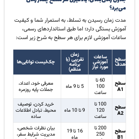
می‌برد؟
مدت زمان رسیدن به تسلط، به استمرار شما و کیفیت
آموزش بستگی دارد؛ اما طبق استانداردهای رسمی،
ساعات آموزشی لازم برای هر سطح به شرح زیر است:
زمان
ساعات
سطح
تقریبی (با
آموزشی
چک‌لیست توانایی‌ها
هدف
برنامه
مورد نیاز
منظم)
60 تا
سطح
معرفی خود، اعداد،
100
5 تا 9 ماه
A1
جملات پایه روزمره
ساعت
100 تا
خرید کردن، توصیف
سطح
120
9 تا 10 ماه
محیط، تبادل اطلاعات
A2
ساعت
ساده
200 تا
بیان نظرات شخصی،
سطح
16 تا 19
250
مدیریت شرایط سفر،
B1
ماه