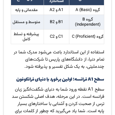
استاندارد
گروه A (Basic)
A1 و A2
مقدماتی و پایه
گروه B
B1 و B2
متوسط و مستقل
(Independent)
پیشرفته و تسلط
گروه C (Proficient)
C1 و C2
کامل
استفاده از این استاندارد باعث می‌شود مدرک شما در
تمام دنیا، از دانشگاه‌های پاریس تا شرکت‌های
چندملیتی، به یک شکل تفسیر و پذیرفته شود.
سطح A1 فرانسه؛ اولین برخورد با دنیای فرانکوفون
سطح A1 نقطه ورود شما به دنیای شگفت‌انگیز زبان
فرانسه است. در این مرحله، هدف اصلی شکستن سد
ترس از صحبت کردن و آشنایی با ساختارهای بسیار
پایه است. شما یاد می‌گیرید که چطور از کلمات برای