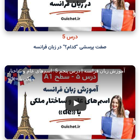
درس 5
صفت پرسشی “کدام؟” در زبان فرانسه
آموزش زبان فرانسه | درس پنجم 5 : اسم‌های عام و ساختار
ملکی با «de»