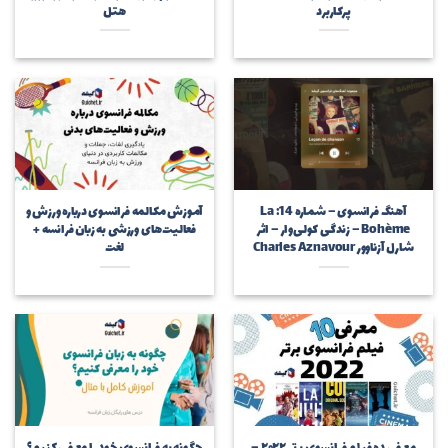
پرکاربرد
هتل
آهنگ فرانسوی – شماره 14: La
آموزش مکالمه فرانسوی درباره ورزش و
Bohème – زندگی کولی‌وار – اثر
فعالیت‌های ورزشی به زبان فرانسه +
شارل آزناوور Charles Aznavour
لغت