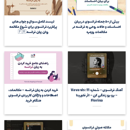
بیش از ۵۰ جمله فرانسوی در بیان
لیست کامل سوال و جواب‌های
احساسات و حالات روحی به فرانسه در
پرکاربرد فرانسوی برای شروع مکالمه
مکالمات روزمره
روان زبان فرانسه 🇫🇷
آهنگ فرانسوی – شماره 11: Va va vis
خرید کردن به زبان فرانسه – مکالمات،
– برو برو زندگی کن – اثر فلورینا
اصطلاحات و واژگان کاربردی فرانسوی
Florina
هنگام خرید