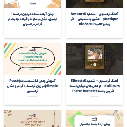
آهنگ فرانسوی – شماره 6: Amour
زمان آینده ساده در زبان فرانسه |
plastique – عشق پلاستیکی – اثر
فرمول، مثال و تفاوت با آینده نزدیک در
ویدیوکلاب Vidéoclub
گرامر فرانسوی
آهنگ فرانسوی – شماره 5: Elle est
آموزش زمان گذشته ساده (Passé
d’ailleurs – او اهل جای دیگری است
Simple) در زبان فرانسه + گرامر و مثال‌
– اثر پیر باشله Pierre Bachelet
فرانسوی