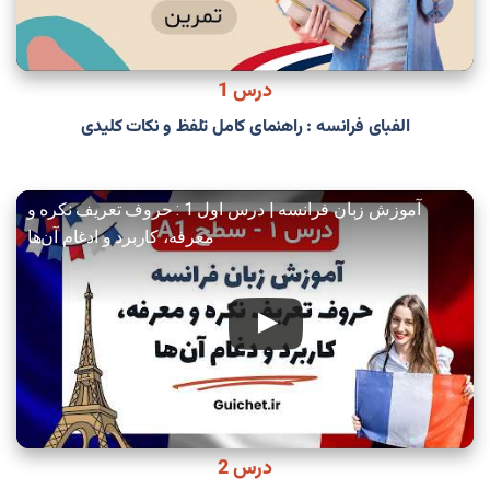
درس 1
الفبای فرانسه : راهنمای کامل تلفظ و نکات کلیدی
آموزش زبان فرانسه | درس اول 1 : حروف تعریف نکره و
معرفه، کاربرد و ادغام آن‌ها
درس 2