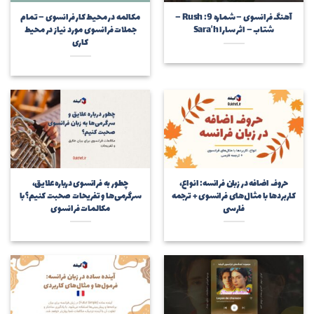
آهنگ فرانسوی – شماره 9: Rush –
مکالمه در محیط کار فرانسوی – تمام
شتاب – اثر سارا Sara’h
جملات فرانسوی مورد نیاز در محیط
کاری
حروف اضافه در زبان فرانسه: انواع،
چطور به فرانسوی درباره علایق،
کاربردها با مثال‌های فرانسوی + ترجمه
سرگرمی‌ها و تفریحات صحبت کنیم؟ با
فارسی
مکالمات فرانسوی