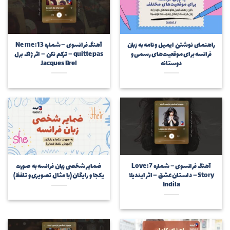
راهنمای نوشتن ایمیل و نامه به زبان
آهنگ فرانسوی – شماره 13: Ne me
فرانسه برای موقعیت‌های رسمی و
quitte pas – ترکم نکن – اثر ژاک برل
دوستانه
Jacques Brel
آهنگ فرانسوی – شماره 7: Love
ضمایر شخصی زبان فرانسه به صورت
Story – داستان عشق – اثر ایندیلا
یکجا و رایگان (با مثال تصویری و تلفظ)
Indila