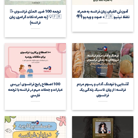
آموزش الفبای زبان فرانسه به همراه
ترجمه 100 ضرب المثل فرانسوی 📝
تلفظ نیتیو 🇫🇷+ صوت و ویدیو 🎙🎥
🇫🇷💡 (به همراه نکات گرامری زبان
فرانسه)
آشنایی با فرهنگ، آداب و رسوم مردم
100 اصطلاح رایج فرانسوی | بررسی
فرانسه: از زبان تا سبک زندگی یک
عبارات و جملات مهم در فرانسه با ترجمه
فرانسوی
فارسی