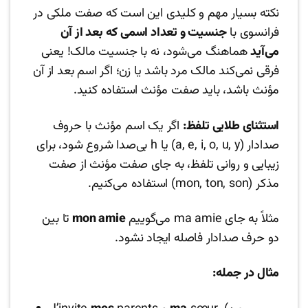
نکته بسیار مهم و کلیدی این است که صفت ملکی در
فرانسوی با
جنسیت و تعداد اسمی که بعد از آن
می‌آید
هماهنگ می‌شود، نه با جنسیت مالک! یعنی
فرقی نمی‌کند مالک مرد باشد یا زن؛ اگر اسم بعد از آن
مؤنث باشد، باید صفت مؤنث استفاده کنید.
استثنای طلایی تلفظ:
اگر یک اسم مؤنث با حروف
صدادار (a, e, i, o, u, y) یا h بی‌صدا شروع شود، برای
زیبایی و روانی تلفظ، به جای صفت مؤنث از صفت
مذکر (mon, ton, son) استفاده می‌کنیم.
مثلاً به جای ma amie می‌گوییم
mon amie
تا بین
دو حرف صدادار فاصله ایجاد نشود.
مثال در جمله: