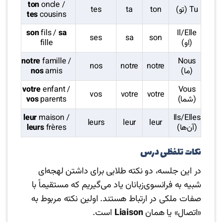
ton
oncle /
Tu (تو)
ton
ta
tes
tes
cousins
son
fils /
sa
Il/Elle
ses
sa
son
(او)
fille
notre
famille /
Nous
nos
notre
notre
(ما)
amis
nos
votre
enfant /
Vous
vos
votre
votre
(شما)
parents
vos
leur
maison /
Ils/Elles
leurs
leur
leur
(آن‌ها)
frères
leurs
نکات تلفظی درس
در این جلسه، دو نکته طلایی برای داشتن لهجه‌ای
شبیه به فرانسوی‌زبانان یاد می‌گیریم که مستقیماً با
صفات ملکی در ارتباط هستند. اولین نکته مربوط به
«اتصال» یا همان
Liaison
است.