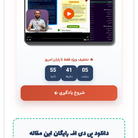
🔥 تخفیف ویژه فقط تا پایان امروز
54
41
05
ساعت
دقیقه
ثانیه
شروع یادگیری
دانلود پی دی اف رایگان این مقاله