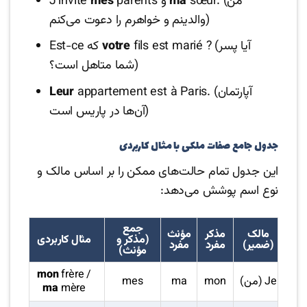
sœur. (من
ma
parents و
mes
J’invite
والدینم و خواهرم را دعوت می‌کنم)
fils est marié ? (آیا پسر
votre
Est-ce که
شما متاهل است؟)
appartement est à Paris. (آپارتمان
Leur
آن‌ها در پاریس است)
جدول جامع صفات ملکی با مثال کاربردی
این جدول تمام حالت‌های ممکن را بر اساس مالک و
نوع اسم پوشش می‌دهد:
جمع
مالک
مذکر
مؤنث
(مذکر و
مثال کاربردی
(ضمیر)
مفرد
مفرد
مؤنث)
mon
frère /
Je (من)
mon
ma
mes
ma
mère