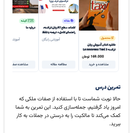
📚 مقاله
🇫🇷 گیشه
کلمات سطح A1 زبان فرانسه،
درباره ما
راهنمای کامل + ترجمه و تلفظ
🛒 محصول
آموزشی رایگان
آموزشی رایگان
دانلود کتاب آموزش زبان
فرانسه Le nouveau Taxi 3
| کتاب زبان تاکسی B1
169.000
تومان
مشاهده و خرید
مطالعه مقاله
مشاهده صفحه
تمرین درس
حالا نوبت شماست تا با استفاده از صفات ملکی که
امروز یاد گرفتیم، جمله‌سازی کنید. این تمرین به شما
کمک می‌کند تا مالکیت را به درستی در جملات به کار
ببرید.