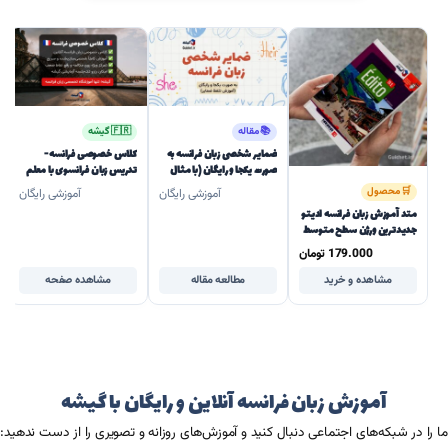
📚 مقاله
🇫🇷 گیشه
ضمایر شخصی زبان فرانسه به
کلاس خصوصی فرانسه -
صورت یکجا و رایگان (با مثال
تدریس زبان فرانسوی با معلم
تصویری و تلفظ)
خصوصی
🛒 محصول
آموزشی رایگان
آموزشی رایگان
متد آموزش زبان فرانسه ادیتو
جدیدترین ورژن سطح متوسط
| Édito B1 2022-2024
179.000
تومان
مشاهده و خرید
مطالعه مقاله
مشاهده صفحه
آموزش زبان فرانسه آنلاین و رایگان با گیشه
ما را در شبکه‌های اجتماعی دنبال کنید و آموزش‌های روزانه و تصویری را از دست ندهید: