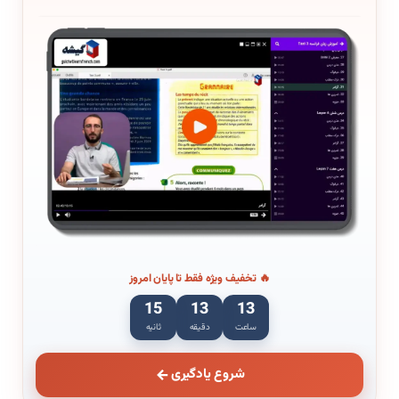
🔥 تخفیف ویژه فقط تا پایان امروز
14
13
13
ساعت
دقیقه
ثانیه
شروع یادگیری