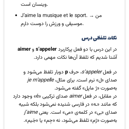
وینسان است.
J’aime la musique et le sport. → من
موسیقی و ورزش را دوست دارم.
نکات تلفظی درس
در این درس با دو فعل پرکاربرد
s’appeler
و
aimer
آشنا شدیم که تلفظ آن‌ها نکات مهمی دارد.
در فعل
s’appeler
، حرف
p
دوبار تلفظ می‌شود و
صدای «ل» نرم است. برای مثال،
je m’appelle
به‌صورت «ژ ماپل» گفته می‌شود.
در مقابل، در فعل
aimer
صدای ترکیبی «é» وجود دارد
که مانند «ـه» در فارسی شنیده نمی‌شود بلکه شبیه
صدای «ـِی» در کلمه‌ی «می» است. یعنی
j’aime
به‌صورت «ژم» تلفظ می‌شود، نه «جِم» یا «جَیم».