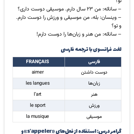
تو؟
– سانائه: من ۲۳ سال دارم. موسیقی دوست داری؟
– وینسان: بله، من موسیقی و ورزش را دوست دارم.
و تو؟
– سانائه: من هنر و زبان‌ها را دوست دارم!
لغت فرانسوی با ترجمه فارسی
فارسی
FRANÇAIS
دوست داشتن
aimer
زبان‌ها
les langues
هنر
l’art
ورزش
le sport
موسیقی
la musique
گرامر درس: استفاده از فعل‌های «s’appeler» و