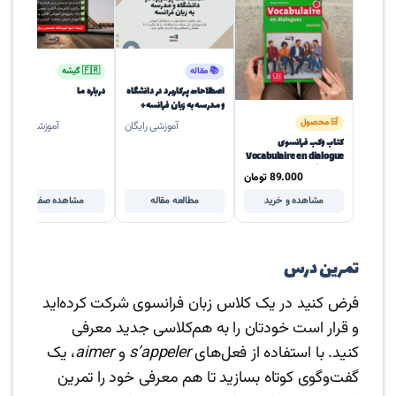
📚 مقاله
🇫🇷 گیشه
اصطلاحات پرکاربرد در دانشگاه
درباره ما
و مدرسه به زبان فرانسه +
مثال و ترجمه فارسی
🛒 محصول
آموزشی رایگان
آموزشی رایگان
کتاب وکب فرانسوی
Vocabulaire en dialogue
از سری آن‌دیالوگ سطح
89.000
تومان
A1/A2
مشاهده و خرید
مطالعه مقاله
مشاهده صفحه
تمرین درس
فرض کنید در یک کلاس زبان فرانسوی شرکت کرده‌اید
و قرار است خودتان را به هم‌کلاسی جدید معرفی
کنید. با استفاده از فعل‌های
s’appeler
و
aimer
، یک
گفت‌وگوی کوتاه بسازید تا هم معرفی خود را تمرین