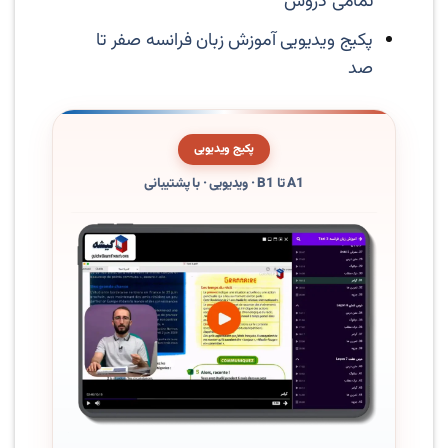
تمامی دروس
پکیج ویدیویی آموزش زبان فرانسه صفر تا
صد
پکیج ویدیویی
A1 تا B1 · ویدیویی · با پشتیبانی