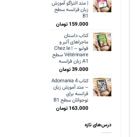
| متد التراگو آموزش
زبان فرانسه سطح
B1
159.000
تومان
کتاب داستان
ماجراهای آلبر و
فولیو – ! Chez le
Vétérinaire سطح
A1 زبان فرانسه
39.000
تومان
کتاب Adomania 4
– متد آموزش زبان
فرانسه برای
نوجوانان سطح B1
163.000
تومان
درس‌های تازه