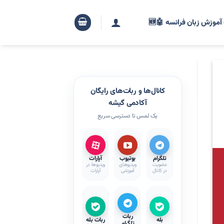
آموزش زبان فرانسه 🤖🆕
کانال‌ها و ربات‌های رایگان
آکادمی گیشه
یک لمس تا دسترسی سریع
تلگرام
یوتیوب
آپارات
عضویت
ویدیوهای
ویدیوها در
در کانال
آموزشی
آپارات
ربات
بله
ربات بله
تلگرام