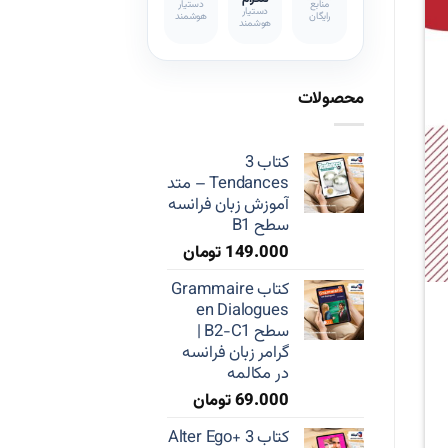
منابع
دستیار
دستیار
رایگان
هوشمند
هوشمند
محصولات
کتاب 3
Tendances – متد
آموزش زبان فرانسه
سطح B1
149.000
تومان
کتاب Grammaire
en Dialogues
سطح B2-C1 |
گرامر زبان فرانسه
در مکالمه
69.000
تومان
کتاب Alter Ego+ 3