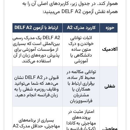
هموار کند. در جدول زیر، کاربردهای اصلی آن را به
همراه نقش آزمون DELF A2 می‌بینید:
حوزه
کاربرد مدرک A2
ارتباط با آزمون DELF A2
اثبات توانایی
DELF A2 یک مدرک رسمی
خواندن و درک
بین‌المللی است که بسیاری
آکادمیک
متون ساده
از مؤسسات آموزشی برای
دانشگاهی یا
پذیرش دوره‌های زبان از آن
آموزشی
استفاده می‌کنند.
توانایی مکالمه در
محیط کار ساده،
قبولی در DELF A2 نشان
برقراری ارتباط با
می‌دهد که شما می‌توانید
شغلی
همکاران یا
وظایف روزمره شغلی را به
مشتریان
زبان فرانسه انجام دهید.
فرانسوی‌زبان
امتیاز مثبت در
پرونده‌های
بسیاری از برنامه‌های
مهاجرتی به کانادا
مهاجرتی، حداقل مدرک A2
مهاجرتی
(کبک)، فرانسه یا