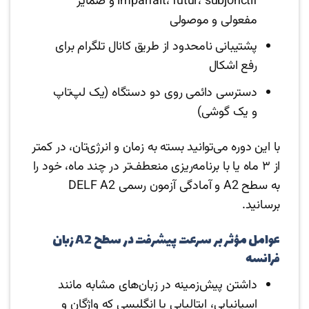
imparfait، futur، subjonctif و ضمایر
مفعولی و موصولی
پشتیبانی نامحدود از طریق کانال تلگرام برای
رفع اشکال
دسترسی دائمی روی دو دستگاه (یک لپ‌تاپ
و یک گوشی)
با این دوره می‌توانید بسته به زمان و انرژی‌تان، در کمتر
از ۳ ماه یا با برنامه‌ریزی منعطف‌تر در چند ماه، خود را
به سطح A2 و آمادگی آزمون رسمی DELF A2
برسانید.
عوامل مؤثر بر سرعت پیشرفت در سطح A2 زبان
فرانسه
داشتن پیش‌زمینه در زبان‌های مشابه مانند
اسپانیایی، ایتالیایی یا انگلیسی که واژگان و