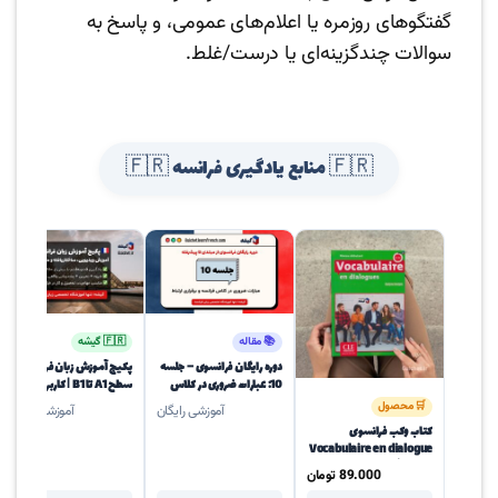
گفتگوهای روزمره یا اعلام‌های عمومی، و پاسخ به
سوالات چندگزینه‌ای یا درست/غلط.
🇫🇷 منابع یادگیری فرانسه 🇫🇷
📚 مقاله
🇫🇷 گیشه
دوره رایگان فرانسوی – جلسه
پکیج آموزش زبان فرانسه از
10: عبارات ضروری در کلاس
سطح A1 تا B1 | کاربردی،
فرانسه و برقراری ارتباط
مکالمه‌محور با پشتیبانی
🛒 محصول
آموزشی رایگان
آموزشی رایگان
دائمی
کتاب وکب فرانسوی
Vocabulaire en dialogue
از سری آن‌دیالوگ سطح
89.000
تومان
A1/A2