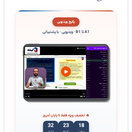
پکیج ویدیویی
A1 تا B1 · ویدیویی · با پشتیبانی
🔥 تخفیف ویژه فقط تا پایان امروز
31
23
18
ساعت
دقیقه
ثانیه