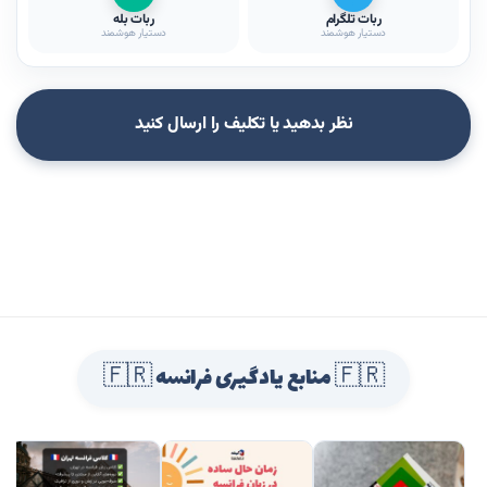
ربات تلگرام
ربات بله
دستیار هوشمند
دستیار هوشمند
نظر بدهید یا تکلیف را ارسال کنید
🇫🇷 منابع یادگیری فرانسه 🇫🇷