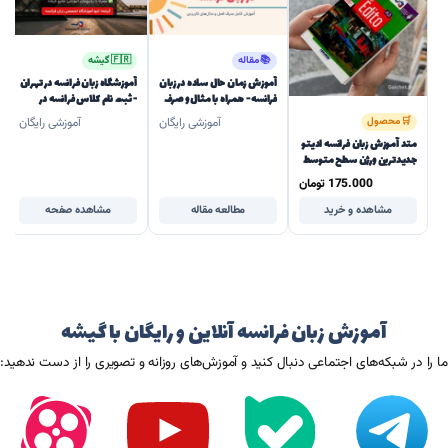
📚 مقاله
🇫🇷 گیشه
آموزش زمان حال ساده در زبان
آموزشگاه زبان فرانسه در تهران
فرانسه - همراه با مثال و صرف
- ثبت نام کلاس فرانسه در
فعل های پرکاربرد
تهران مبتدی و پیشرفته
🛒 محصول
آموزشی رایگان
آموزشی رایگان
متد آموزش زبان فرانسه ادیتو
جدیدترین ورژن سطح متوسط
| Édito A2 2022-2024
175.000
تومان
مشاهده و خرید
مطالعه مقاله
مشاهده صفحه
آموزش زبان فرانسه آنلاین و رایگان با گیشه
ما را در شبکه‌های اجتماعی دنبال کنید و آموزش‌های روزانه و تصویری را از دست ندهید: