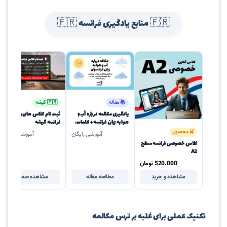
🇫🇷 منابع یادگیری فرانسه 🇫🇷
📚 مقاله
🇫🇷 گیشه
یادگیری مکالمه درباره آب و
ثبت نام کلاس های زبان
هوا به زبان فرانسه + کلمات،
فرانسه گیشه
مثال‌ها و جملات کاربردی
🛒 محصول
آموزشی رایگان
آموزشی رایگان
کلاس خصوصی فرانسه سطح
A2
520.000
تومان
مشاهده و خرید
مطالعه مقاله
مشاهده صفحه
تکنیک عملی برای غلبه بر ترس مکالمه