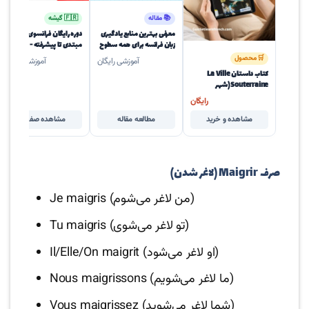
📚 مقاله
🇫🇷 گیشه
معرفی بهترین منابع یادگیری
دوره رایگان فرانسوی از
زبان فرانسه برای همه سطوح
مبتدی تا پیشرفته - سطح A1
(کتاب‌، اپلیکیشن و سایت‌)
تا C1
🛒 محصول
آموزشی رایگان
آموزشی رایگان
کتاب داستان La Ville
Souterraine (شهر
زیرزمینی) سطح A2 زبان
رایگان
فرانسه
مشاهده و خرید
مطالعه مقاله
مشاهده صفحه
صرف Maigrir (لاغر شدن)
Je maigris (من لاغر می‌شوم)
Tu maigris (تو لاغر می‌شوی)
Il/Elle/On maigrit (او لاغر می‌شود)
Nous maigrissons (ما لاغر می‌شویم)
Vous maigrissez (شما لاغر می‌شوید)