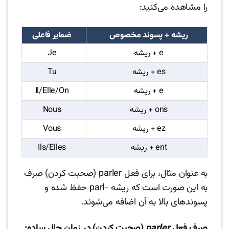
را مشاهده می‌کنید:
ریشه + پسوند مخصوص
ضمایر فاعلی
ریشه + e
Je
ریشه + es
Tu
ریشه + e
Il/Elle/On
ریشه + ons
Nous
ریشه + ez
Vous
ریشه + ent
Ils/Elles
به عنوان مثال، برای فعل parler (صحبت کردن) صرف
به این صورت است که ریشه -parl حفظ شده و
پسوندهای بالا به آن اضافه می‌شوند.
صرف فعل
parler
(صحبت کردن) در زمان حال ساده: