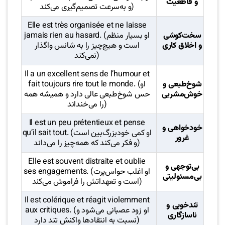
و قاطعیت
و به‌سرعت تصمیم‌گیری می‌کند)
Elle est très organisée et ne laisse
سخت‌کوشی
jamais rien au hasard. (او بسیار منظم
و اخلاق کاری
است و هیچ‌چیز را به شانس واگذار
نمی‌کند)
Il a un excellent sens de l’humour et
شوخ‌طبعی و
fait toujours rire tout le monde. (او
خوش‌مشربی
حس شوخ‌طبعی عالی دارد و همیشه همه
را می‌خنداند)
Il est un peu prétentieux et pense
خودخواهی و
qu’il sait tout. (او کمی خودبزرگ‌بین است
غرور
و فکر می‌کند که همه‌چیز را می‌داند)
Elle est souvent distraite et oublie
بی‌توجهی و
ses engagements. (او اغلب حواس‌پرت
بی‌مسئولیتی
است و تعهداتش را فراموش می‌کند)
Il est colérique et réagit violemment
تندخویی و
aux critiques. (او زود عصبانی می‌شود و
ناسازگاری
نسبت به انتقادها واکنش تند دارد)