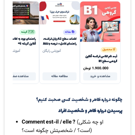
📚 مقاله
🇫🇷 گیشه
کلمات سطح A2 زبان فرانسه،
راهنمای ورود به کلاس‌های
راهنمای کامل + ترجمه و تلفظ
آنلاین گیشه 📲
🛒 محصول
آموزشی رایگان
آموزشی رایگان
ثبت نام کلاس فرانسه آنلاین
گروهی سطح B1
1.900.000
تومان
مشاهده و خرید
مطالعه مقاله
مشاهده صفحه
چگونه درباره ظاهر و شخصیت کسی صحبت کنیم؟
پرسیدن درباره ظاهر و شخصیت افراد
(او چه شکلی
Comment est-il / elle ?
است؟ / شخصیتش چگونه است؟)