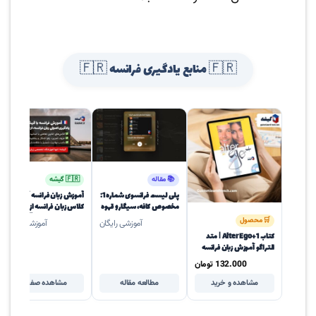
🇫🇷 منابع یادگیری فرانسه 🇫🇷
📚 مقاله
🇫🇷 گیشه
پلی لیست فرانسوی شماره 1:
آموزش زبان فرانسه آنلاین |
مخصوص کافه، سیگار و قهوه
کلاس زبان فرانسه از سطح
مبتدی تا پیشرفته 🇫🇷
🛒 محصول
آموزشی رایگان
آموزشی رایگان
کتاب Alter Ego+ 1 | متد
التراگو آموزش زبان فرانسه
سطح A1
132.000
تومان
مشاهده و خرید
مطالعه مقاله
مشاهده صفحه