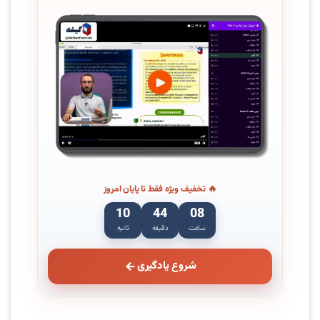
🔥 تخفیف ویژه فقط تا پایان امروز
09
44
08
ساعت
دقیقه
ثانیه
شروع یادگیری